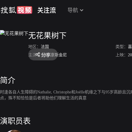
导航
无花果树下
地区：
法国
类型：
喜
分享
主演：
安妮·康斯金尼
上映：
20
简介
时逢各自人生障碍的Nathalie, Christophe和Joëlle机缘之下与
点，殊不知恰恰是后者将助他们理解生活的真意
演职员表