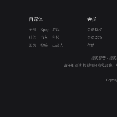
自媒体
会员
全部
Kpop
游戏
会员特权
科普
汽车
科技
会员剧场
国风
搞笑
出品人
帮助
搜狐影音
-
搜狐
请仔细阅读
搜狐视频隐私政策
、
Copyri