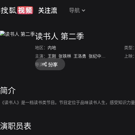
导航
读书人 第二季
地区：
内地
类型
主演：
王刚
张铁林
王洛勇
张纪中
惠若琪
郭麒麟
上映
分享
导演：
张骁
简介
《读书人》是一档读书类节目。节目定位于品味读书人生，感受知识力量
演职员表