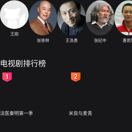
王刚
张铁林
王洛勇
张纪中
惠若
电视剧排行榜
2
3
法医秦明第一季
米良与麦青