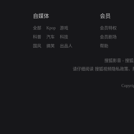
自媒体
会员
全部
Kpop
游戏
会员特权
科普
汽车
科技
会员剧场
国风
搞笑
出品人
帮助
搜狐影音
-
搜狐
请仔细阅读
搜狐视频隐私政策
、
Copyri