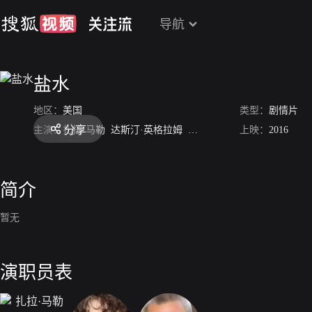
导航
盐水
地区：
美国
类型：
剧情片
分享
主演：
扎拉·马勒
达斯汀·英格拉姆
Kevin Oestenstad
上映：
2016
简介
暂无
演职员表