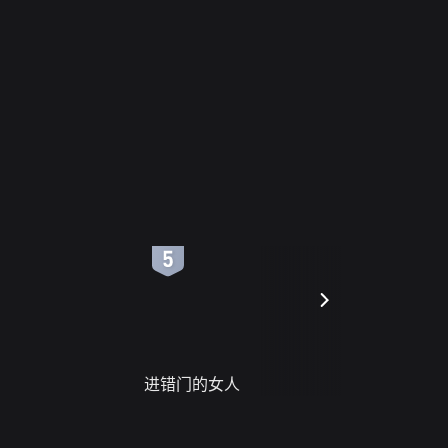
6
7
进错门的女人
请君入梦