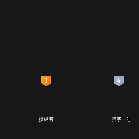
4
5
操纵者
警字一号