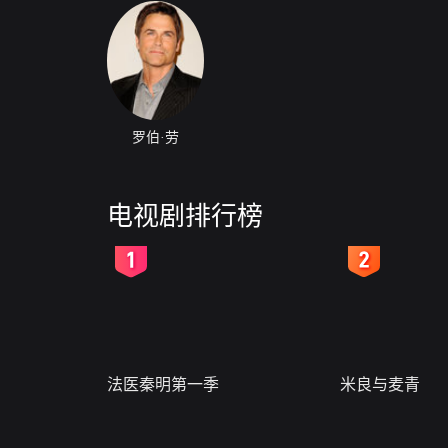
罗伯·劳
电视剧排行榜
2
3
法医秦明第一季
米良与麦青