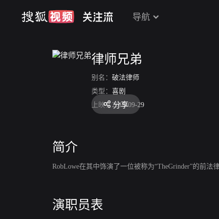
导航
律师兄弟
别名：
破法律师
类型：
喜剧
分享
上映：
2015-09-29
简介
RobLowe在其中饰演了一位被称为“TheGrind
演职员表