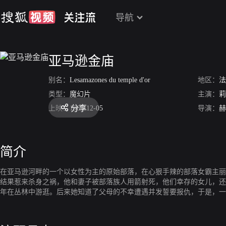
导航
亚马逊金庙
别名：
Lesamazones du temple d'or
地区：
法
类型：
魔幻片
主演：
莉
分享
上映：
1987-12-05
导演：
赫
简介
在亚马逊河畔的一个以女性为主的原始部落，在心狠手辣的部落女霸主丽
结果惹来杀身之祸，他和妻子被部落族人用箭射死，他们幸存的女儿，还
年在丛林中游逛。后来她知道了父母的不幸遭遇并发誓要报仇，于是，一