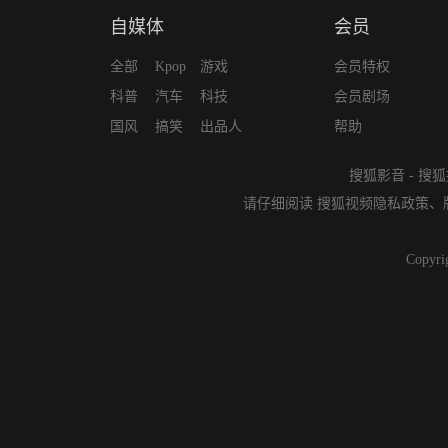
自媒体
会员
全部
Kpop
游戏
会员特权
科普
汽车
科技
会员剧场
国风
搞笑
出品人
帮助
搜狐影音
-
搜狐
请仔细阅读
搜狐视频隐私政策
、
Copyri