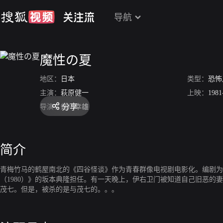
导航
魔性の夏
地区：
日本
类型：
恐怖
主演：
萩原健一
上映：
1981
分享
导演：
蜷川幸雄
简介
青梅竹马的鹤屋南北的《四谷怪谈》作为青春群像电视剧电影化。编剧为
（1980）》的坂本典隆担任。有一天晚上，伊右卫门被知道自己旧恶
茂七。但是，被杀的是与茂七的。。。