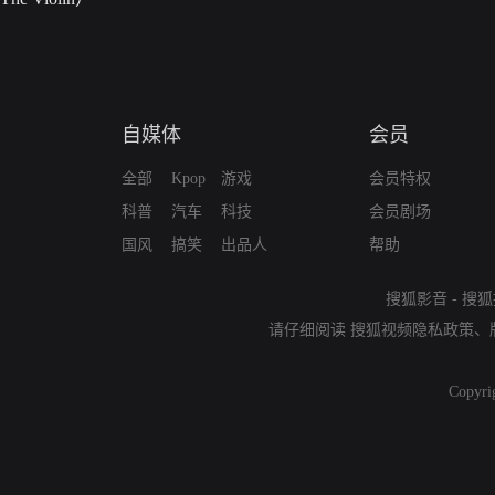
自媒体
会员
全部
Kpop
游戏
会员特权
科普
汽车
科技
会员剧场
国风
搞笑
出品人
帮助
搜狐影音
-
搜狐
请仔细阅读
搜狐视频隐私政策
、
Copyri