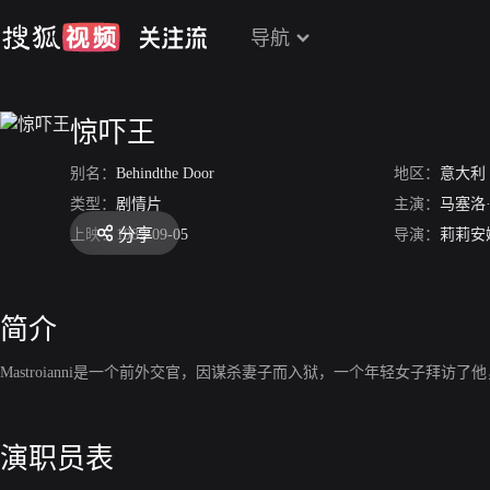
导航
惊吓王
别名：
Behindthe Door
地区：
意大利
类型：
剧情片
主演：
马塞洛
分享
上映：
1982-09-05
导演：
莉莉安
简介
Mastroianni是一个前外交官，因谋杀妻子而入狱，一个年轻女子拜访
演职员表