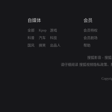
自媒体
会员
全部
Kpop
游戏
会员特权
科普
汽车
科技
会员剧场
国风
搞笑
出品人
帮助
搜狐影音
-
搜狐
请仔细阅读
搜狐视频隐私政策
、
Copyri