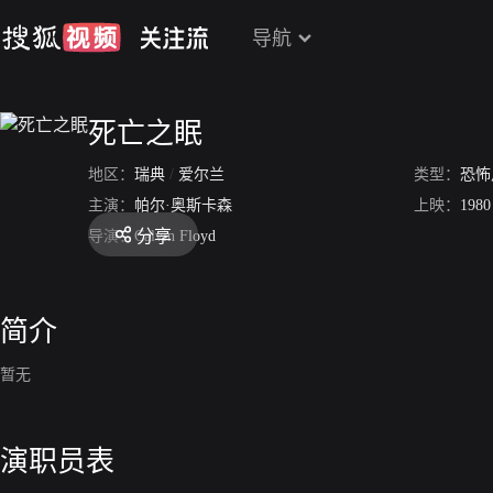
导航
死亡之眠
地区：
瑞典
/
爱尔兰
类型：
恐怖
主演：
帕尔·奥斯卡森
上映：
1980
分享
导演：
Calvin Floyd
简介
暂无
演职员表