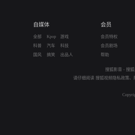
自媒体
会员
全部
Kpop
游戏
会员特权
科普
汽车
科技
会员剧场
国风
搞笑
出品人
帮助
搜狐影音
-
搜狐
请仔细阅读
搜狐视频隐私政策
、
Copyri