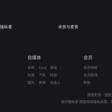
操纵者
米良与麦青
自媒体
会员
全部
Kpop
游戏
会员特权
科普
汽车
科技
会员剧场
国风
搞笑
出品人
帮助
搜狐影音
-
搜狐
请仔细阅读
搜狐视频隐私政策
、