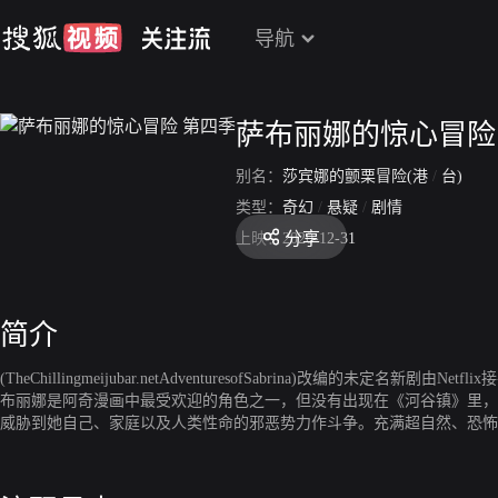
导航
萨布丽娜的惊心冒险
别名：
莎宾娜的颤栗冒险(港
/
台)
类型：
奇幻
/
悬疑
/
剧情
分享
上映：
2020-12-31
简介
(TheChillingmeijubar.netAdventuresofSabrina)
布丽娜是阿奇漫画中最受欢迎的角色之一，但没有出现在《河谷镇》里，九月时
威胁到她自己、家庭以及人类性命的邪恶势力作斗争。充满超自然、恐怖、魔
re-Sacasa任编剧，LeeToland Krieger执导，华纳电视部门和BerlantiProduc