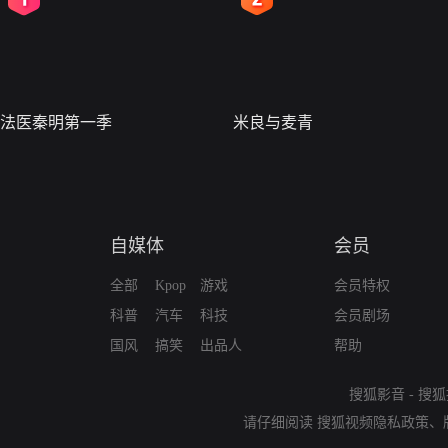
法医秦明第一季
米良与麦青
自媒体
会员
全部
Kpop
游戏
会员特权
科普
汽车
科技
会员剧场
国风
搞笑
出品人
帮助
搜狐影音
-
搜狐
请仔细阅读
搜狐视频隐私政策
、