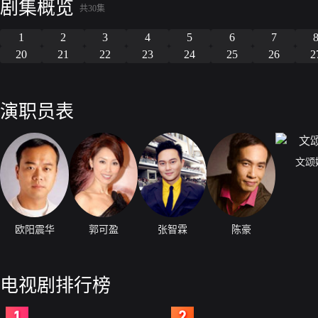
剧集概览
共30集
1
2
3
4
5
6
7
20
21
22
23
24
25
26
2
演职员表
文颂
欧阳震华
郭可盈
张智霖
陈豪
电视剧排行榜
2
3