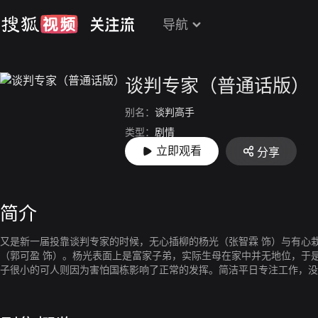
导航
谈判专家（普通话版）
别名：
谈判高手
类型：
剧情
立即观看
分享
上映：
2002-11-18
简介
又是新一届投靠谈判专家的时候，无心插柳的杨光（张智霖 饰）与有心
（郭可盈 饰）。杨光表面上是富家子弟，实际生母在家中并无地位，于
子很小的可人则因为害怕国栋影响了正常的发挥。简洁平日专注工作，没
不能接受这样的局面，提出离婚。无奈离婚后方发现自己怀孕。而同样离
近。