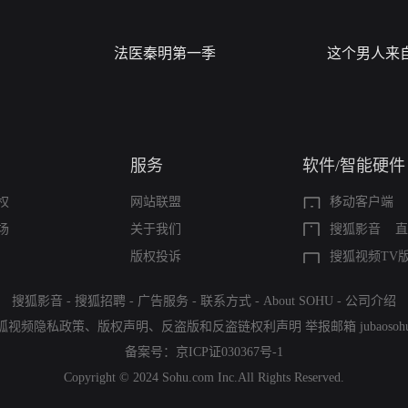
法医秦明第一季
这个男人来
服务
软件/智能硬件
权
网站联盟
移动客户端
场
关于我们
搜狐影音
直
版权投诉
搜狐视频TV
搜狐影音
-
搜狐招聘
-
广告服务
-
联系方式
-
About SOHU
-
公司介绍
狐视频隐私政策
、
版权声明
、
反盗版和反盗链权利声明
举报邮箱
jubaoso
备案号：
京ICP证030367号-1
Copyright © 2024 Sohu.com Inc.All Rights Reserved.