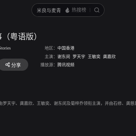
事（粤语版）
tories
地区：
中国香港
主演：
谢东闵
罗天宇
王敏奕
龚嘉欣
播放源：
腾讯视频
分享
由罗天宇、龚嘉欣、王敏奕、谢东闵及菊梓乔领衔主演，并由石修、龚慈