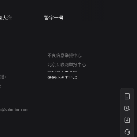
自大海
警字一号
请君入梦
网络暴力有害信息举报
12318 文化市场举报
不良信息举报中心
算法推荐专项举报
北京互联网举报中心
亚运会举报专区
涉历史虚无举报
播+
网络谣言信息专项
版
涉政举报入口
涉未成年人举报
清朗自媒体乱象举报
hu@sohu-inc.com
涉民族宗教有害信息举报
清朗·生活服务类内容举报
清朗春节网络环境整治