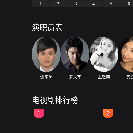
1
2
3
4
5
6
演职员表
谢东闵
罗天宇
王敏奕
龚
电视剧排行榜
2
3