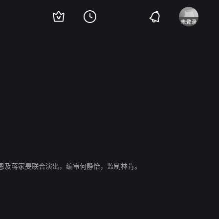
恩及蒋家旻联合演出，编审何静怡，监制林肯。