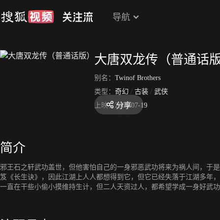
导航
大唐双龙传（普通话
别名：
Twinof Brothers
类型：
奇幻
/
古装
/
武侠
分享
上映：
2004-07-19
简介
邪王石之轩武功盖世，但他害怕自己的一身邪恶武功将来为祸人间，于是
笈《长生诀》，因此江湖上人人都想得到它，但它已经失落于江湖多年，
一直在干些小偷小摸维持生计，但二人天资过人，都希望学成一身好武功
相斗。原来石龙从傅君婥身上盗走了江湖上人人欲得之的《长生诀》。一
宇文化及率领一干人等前来抢《长生诀》，傅君婥知道三人再一起走的话肯