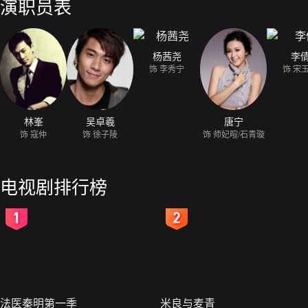
演职员表
杨茜尧
李
饰 李秀宁
饰 宋
林峯
吴卓羲
唐宁
饰 寇仲
饰 徐子陵
饰 师妃暄/石青璇
电视剧排行榜
2
3
法医秦明第一季
米良与麦青