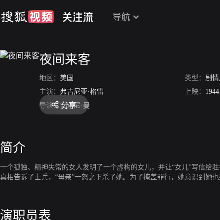
导航
夜间来客
地区：
美国
类型：
剧情
主演：
弗吉尼亚·格雷
上映：
1944
分享
导演：
安东尼·曼
简介
一个孤独、精神失常的女人发明了一个虚构的女儿，并让“女儿”写信给
真相告诉了士兵，“母亲”一怒之下杀了她。为了掩盖罪行，她意识到她
演职员表