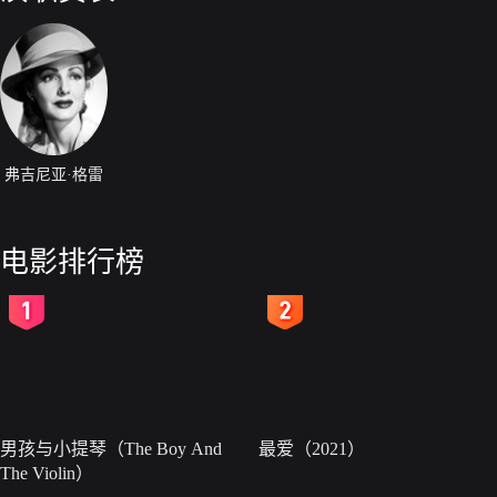
弗吉尼亚·格雷
电影排行榜
2
3
男孩与小提琴（The Boy And
最爱（2021）
The Violin）