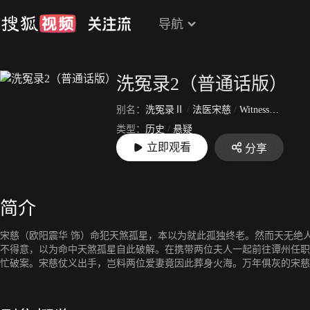
导航
洗冤录2（普通话版）
别名：
洗冤录Ⅱ
/
法医宋慈
/
Witness to a Prosecution 2
类型：
历史
/
悬疑
立即观看
分享
上映：
2003-02-24
简介
宋慈（欧阳震华 饰）命犯天煞孤星，本以为就此孤独终老。然而天无绝
不得意，以为命中天煞孤星自此破解。在携带两位夫人一起前往谭州任职
忙破案。宋慈仗义出手，岂料两位爱妻竟因此葬身火海。万年俱灰的宋慈
现了奄奄一息的宋慈，于是将他送往了当地的义庄。守义庄的阿虫（欧锦
看见宋慈拿着刀走向一名女尸，以为他有什么不轨行为，于是上前阻止。原