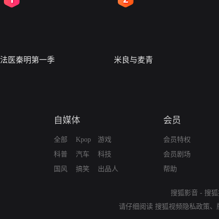
法医秦明第一季
米良与麦青
自媒体
会员
全部
Kpop
游戏
会员特权
科普
汽车
科技
会员剧场
国风
搞笑
出品人
帮助
搜狐影音
-
搜狐
请仔细阅读
搜狐视频隐私政策
、