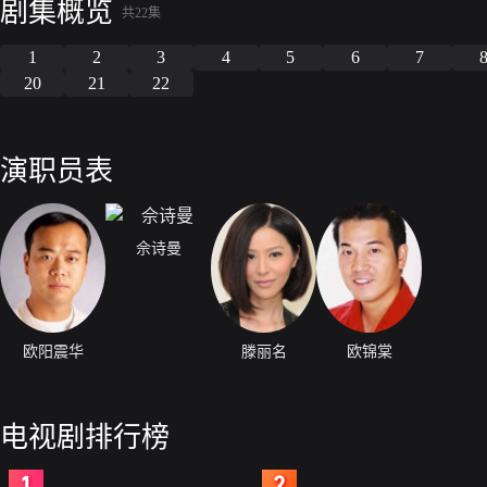
剧集概览
共22集
1
2
3
4
5
6
7
20
21
22
演职员表
佘诗曼
欧阳震华
滕丽名
欧锦棠
电视剧排行榜
2
3