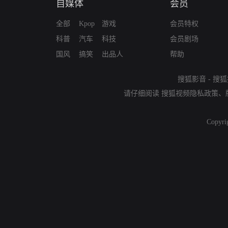
自媒体
会员
全部
Kpop
游戏
会员特权
科普
汽车
科技
会员剧场
国风
搞笑
出品人
帮助
搜狐影音
-
搜狐
请仔细阅读
搜狐视频隐私政策
、
Copyri