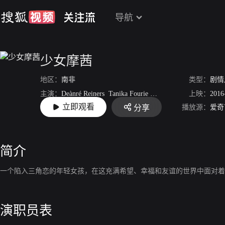
导航
少女摩茜
地区：
南非
类型：
剧情
主演：
Deànré Reiners
Tanika Fourie
Devon Hofmeyr
上映：
2016
立即观看
播放源：
爱奇
分享
导演：
达雷尔·鲁特
简介
一个陷入三角恋的年轻女孩，在这充满希望、幸福和友谊的世界中面对着她
演职员表