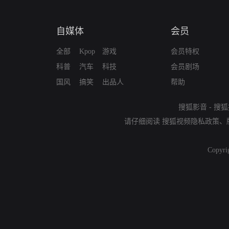
自媒体
会员
全部
Kpop
游戏
会员特权
科普
汽车
科技
会员剧场
国风
搞笑
出品人
帮助
搜狐影音
-
搜狐
请仔细阅读
搜狐视频隐私政策
、
Copyri