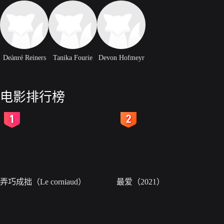
Deànré Reiners
Tanika Fourie
Devon Hofmeyr
电影排行榜
2
3
弄巧成拙（Le corniaud）
最爱（2021）