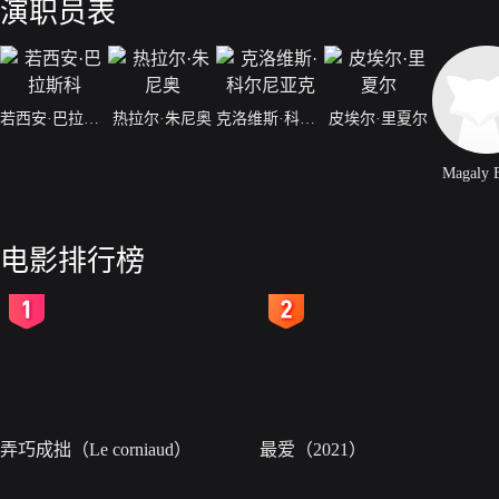
演职员表
若西安·巴拉斯科
热拉尔·朱尼奥
克洛维斯·科尔尼亚克
皮埃尔·里夏尔
Magaly 
电影排行榜
2
3
弄巧成拙（Le corniaud）
最爱（2021）