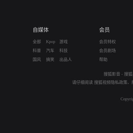
自媒体
会员
全部
Kpop
游戏
会员特权
科普
汽车
科技
会员剧场
国风
搞笑
出品人
帮助
搜狐影音
-
搜狐
请仔细阅读
搜狐视频隐私政策
、
Copyri