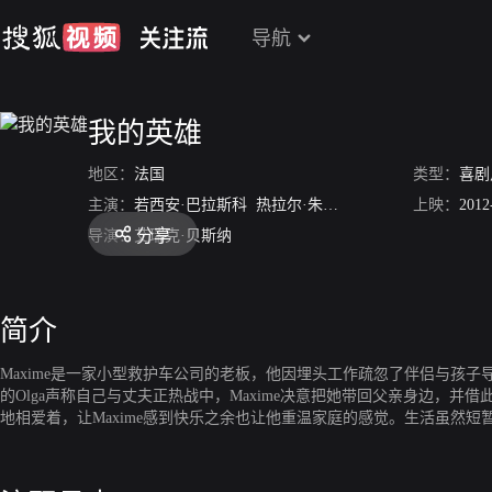
导航
我的英雄
地区：
法国
类型：
喜剧
主演：
若西安·巴拉斯科
热拉尔·朱尼奥
克洛维斯·科尔尼亚
上映：
2012
分享
导演：
艾瑞克·贝斯纳
简介
Maxime是一家小型救护车公司的老板，他因埋头工作疏忽了伴侣与孩
的Olga声称自己与丈夫正热战中，Maxime决意把她带回父亲身边
地相爱着，让Maxime感到快乐之余也让他重温家庭的感觉。生活虽然