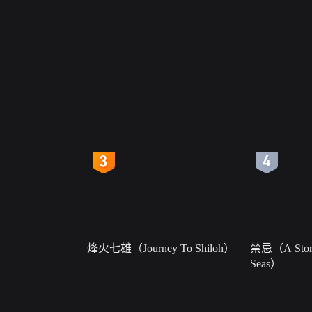
4
5
烽火七雄（Journey To Shiloh）
禁忌（A Story
Seas）