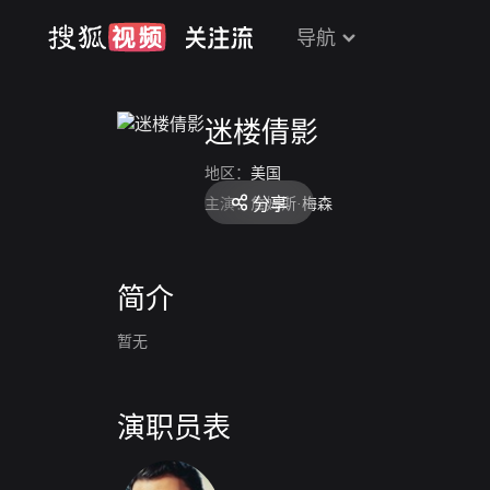
导航
迷楼倩影
地区：
美国
分享
主演：
詹姆斯·梅森
简介
暂无
演职员表