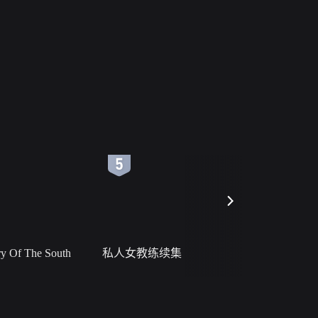
6
7
 Of The South
私人女教练续集
小二黑结