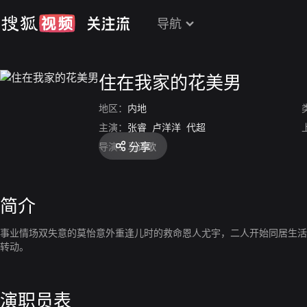
导航
住在我家的花美男
地区：
内地
主演：
张睿
卢洋洋
代超
分享
导演：
马诗歌
简介
事业情场双失意的莫怡意外重逢儿时的救命恩人尤宇，二人开始同居生活
转动。
演职员表