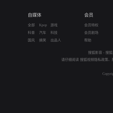
自媒体
会员
全部
Kpop
游戏
会员特权
科普
汽车
科技
会员剧场
国风
搞笑
出品人
帮助
搜狐影音
-
搜狐
请仔细阅读
搜狐视频隐私政策
、
Copyri