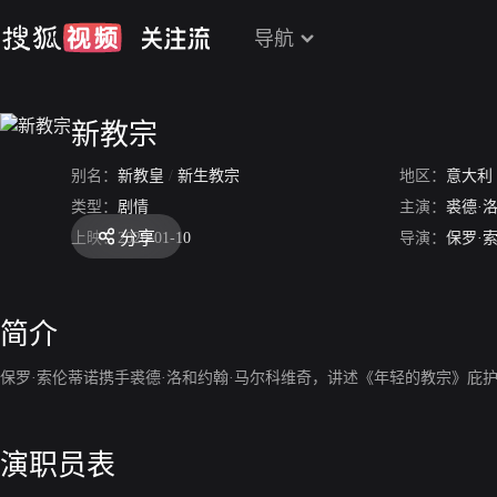
导航
新教宗
别名：
新教皇
/
新生教宗
地区：
意大利
类型：
剧情
主演：
裘德·
分享
上映：
2020-01-10
导演：
保罗·
简介
保罗·索伦蒂诺携手裘德·洛和约翰·马尔科维奇，讲述《年轻的教宗》庇
演职员表