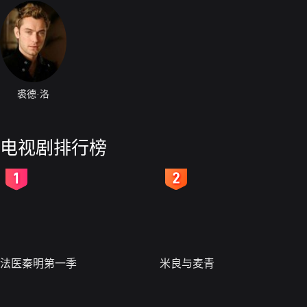
裘德·洛
电视剧排行榜
2
3
法医秦明第一季
米良与麦青