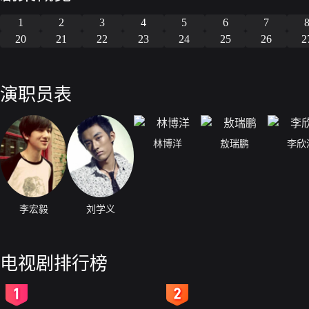
1
2
3
4
5
6
7
20
21
22
23
24
25
26
2
演职员表
林博洋
敖瑞鹏
李欣
李宏毅
刘学义
电视剧排行榜
2
3