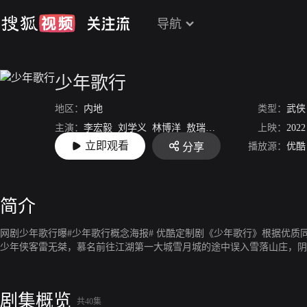
导航
少年歌行
地区：
内地
类型：
武侠
主演：
李宏毅
刘学义
林博洋
敖瑞鹏
李欣泽
戴燕妮
上映：
2022
范
立即观看
播放源：
优酷
分享
导演：
尹涛
简介
网剧少年歌行曝#少年歌行概念海报# 优酷定制剧《少年歌行》根据优质
少年侠客雷无桀，慕名前往江湖第一大城雪月城的途中误入雪落山庄，阴差阳
剧集概览
共40集