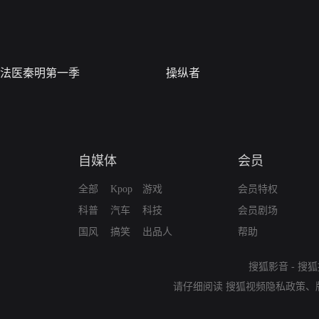
法医秦明第一季
操纵者
自媒体
会员
全部
Kpop
游戏
会员特权
科普
汽车
科技
会员剧场
国风
搞笑
出品人
帮助
搜狐影音
-
搜狐
请仔细阅读
搜狐视频隐私政策
、