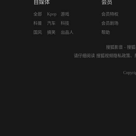
自媒体
会员
全部
Kpop
游戏
会员特权
科普
汽车
科技
会员剧场
国风
搞笑
出品人
帮助
搜狐影音
-
搜狐
请仔细阅读
搜狐视频隐私政策
、
Copyri