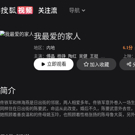
导航
我最爱的家人
地区：
内地
6.1分
主演：
傅晶
杨铮
陶红
吴健
王挺
冯晖
王丽云
上映
傅淼
立即观看
加入收藏
导演：
曲有为
简介
佟铁军和林海燕是日出街的邻居，两人相爱多年。佟铁军意外卷入一场生
同样住在日出街的陈要武，命运从此改变。婚后不久，陈要武意外去世，
她照顾着善良温和的佟母姚玉玲，也照顾着性格张扬的陈母鲁大英，另外
倔强的女孩陈丰收和智力低下的男孩陈胜利。一时间，这个特殊的大家庭
困境，善良正直的冯战梁作为朋友向她伸出援手，帮助林海燕渡过难关。
每一个人，用善意的爱温暖着这个大家庭，他们的生活在爱心和理解中变