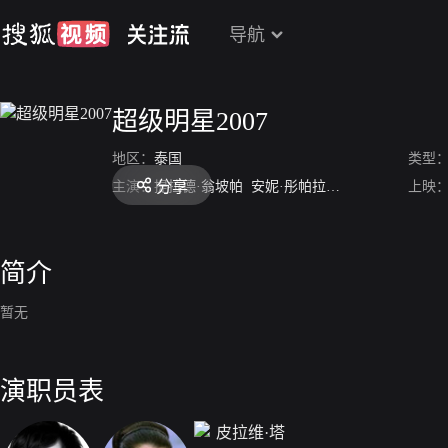
导航
超级明星2007
地区：
泰国
类型
分享
主演：
提拉德·翁坡帕
安妮·彤帕拉松
皮拉维·塔奇沙
上映
简介
暂无
演职员表