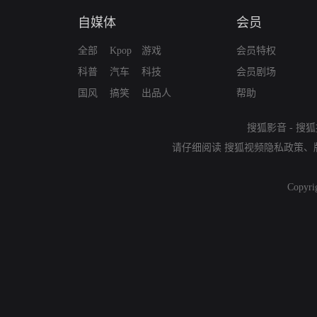
自媒体
会员
全部
Kpop
游戏
会员特权
科普
汽车
科技
会员剧场
国风
搞笑
出品人
帮助
搜狐影音
-
搜狐
请仔细阅读
搜狐视频隐私政策
、
Copyri