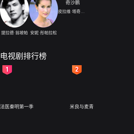
皮拉维·塔奇沙鹏
提拉德·翁坡帕
安妮·彤帕拉松
电视剧排行榜
2
3
法医秦明第一季
米良与麦青