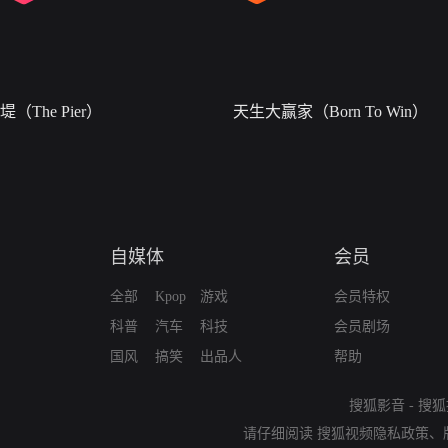
堤（The Pier）
天生大赢家（Born To Win）
自媒体
会员
全部
Kpop
游戏
会员特权
科普
汽车
科技
会员剧场
国风
搞笑
出品人
帮助
搜狐影音
-
搜狐
请仔细阅读
搜狐视频隐私政策
、