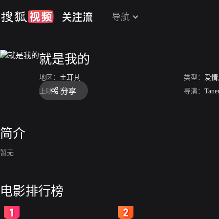
导航
就是我的
地区：
土耳其
类型：
爱情
分享
上映：
2006
导演：
Tane
简介
暂无
电影排行榜
2
3