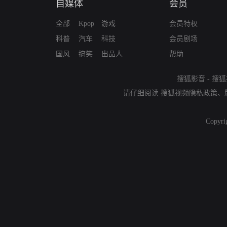
自媒体
会员
全部
Kpop
游戏
会员特权
科普
汽车
科技
会员剧场
国风
搞笑
出品人
帮助
搜狐影音
-
搜狐
请仔细阅读
搜狐视频隐私政策
、
Copyri