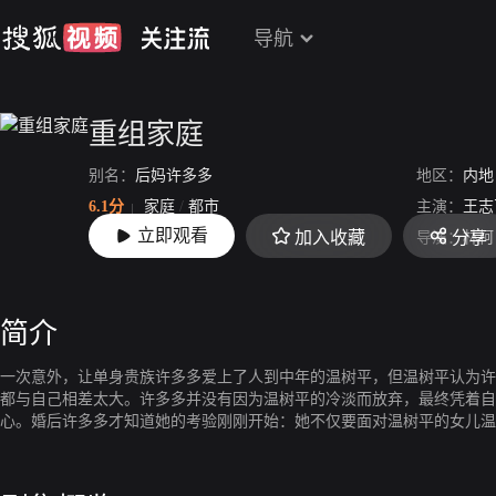
导航
重组家庭
别名：
后妈许多多
地区：
内地
6.1分
家庭
/
都市
主演：
王志
立即观看
加入收藏
分享
上映：
2015-01-01
导演：
林柯
简介
一次意外，让单身贵族许多多爱上了人到中年的温树平，但温树平认为许
都与自己相差太大。许多多并没有因为温树平的冷淡而放弃，最终凭着自
心。婚后许多多才知道她的考验刚刚开始：她不仅要面对温树平的女儿温
荣，还要面对温树平的前妻宋晓敏。许多多从不抱怨，立誓总有一天要让
天许多多和温暖的冲突还是爆发了。宋晓敏为了女儿找许多多讨说法，使
多多不仅赢得了王秋荣和宋晓敏的尊重，也赢得了温暖、温和的心，使这