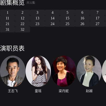
剧集概览
一起。
共32集
1
2
3
4
5
6
7
11
12
13
14
15
16
17
21
22
23
24
25
26
27
31
32
演职员表
王志飞
童瑶
梁丹妮
赵越