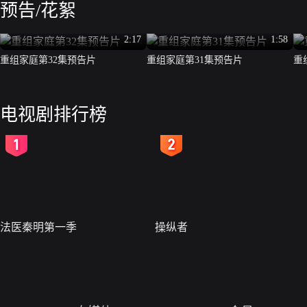
预告/花絮
2:17
1:58
重组家庭第32集预告片
重组家庭第31集预告片
重
电视剧排行榜
2
3
法医秦明第一季
操纵者