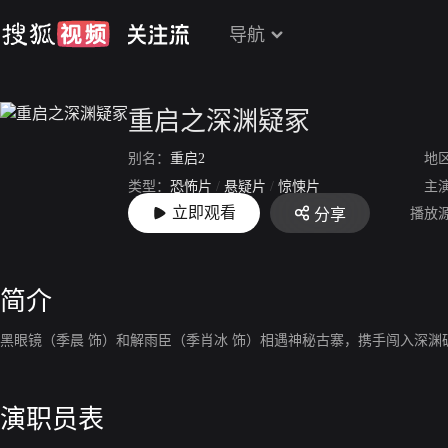
导航
重启之深渊疑冢
别名：
重启2
地
类型：
恐怖片
/
悬疑片
/
惊悚片
主
立即观看
播放
分享
上映：
2023
简介
黑眼镜（季晨 饰）和解雨臣（季肖冰 饰）相遇神秘古寨，携手闯入深
演职员表