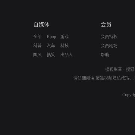
自媒体
会员
全部
Kpop
游戏
会员特权
科普
汽车
科技
会员剧场
国风
搞笑
出品人
帮助
搜狐影音
-
搜狐
请仔细阅读
搜狐视频隐私政策
、
Copyri