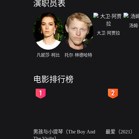
演职员表
汤姆
大卫·阿贾拉
凡妮莎·柯比
托尔·林德哈特
电影排行榜
2
3
男孩与小提琴（The Boy And
最爱（2021）
The Violin）