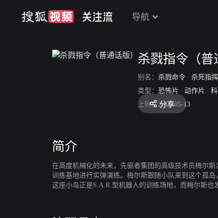
导航
杀戮指令（普
别名：
杀戮命令
/
杀死指
类型：
恐怖片
/
动作片
/
科
分享
上映：
2016-05-13
简介
在高度机械化的未来，先驱者集团的高级技术员梅尔斯发
训练基地进行实弹演练。梅尔斯跟随小队来到这个孤岛
这座小岛正是S.A.R.型机器人的训练场地，而梅尔斯也