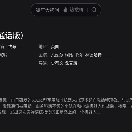
通话版）
挥官
/
致命指令
地区：
英国
幻片
主演：
凡妮莎·柯比
托尔·林德哈特
大卫·阿贾拉
导演：
史蒂文·戈麦斯
现，自己研发的S.A.R.型军用战斗机器人出现多起自我编程现象。与
，发现通讯被阻断。由普科斯率领的小队在和小波机器人作战后，夜晚一
发现，发出这次实弹演练指令的正是岛上的一个机器人...