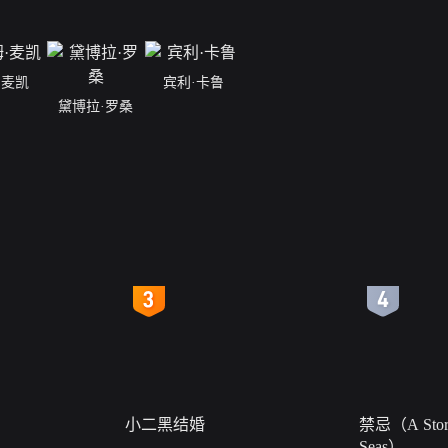
·麦凯
宾利·卡鲁
黛博拉·罗桑
4
5
小二黑结婚
禁忌（A Story
Seas）