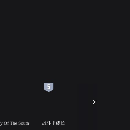
6
7
 Of The South
战斗里成长
私人女教