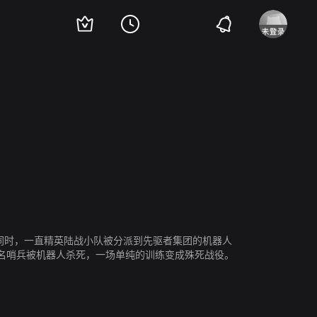
汤姆·麦凯
黛博拉·罗桑
宾利·卡鲁
此同时，一直精英陆战小队被分派到先驱者集团的机器人
名哨兵被机器人杀死，一场单纯的训练变成殊死战役。