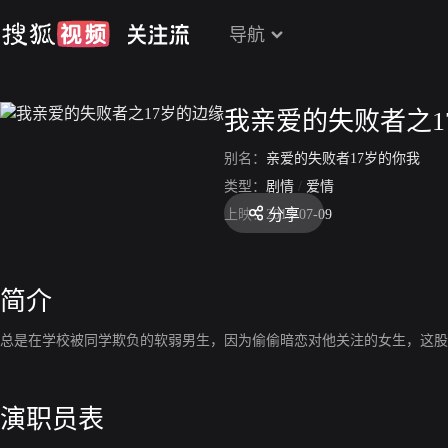
导航
我亲爱的失败者之1
别名：
亲爱的失败者17岁的你我
类型：
剧情
/
爱情
分享
上映：
2017-07-09
简介
总是在学校被同学欺负的软弱男生，因为偷偷暗恋对他关注的女生，这股
演职员表