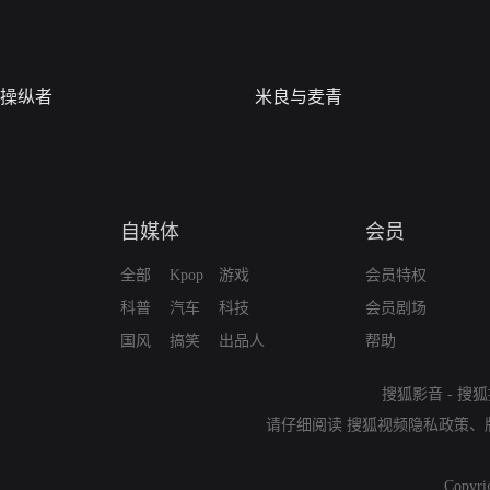
操纵者
米良与麦青
自媒体
会员
全部
Kpop
游戏
会员特权
科普
汽车
科技
会员剧场
国风
搞笑
出品人
帮助
搜狐影音
-
搜狐
请仔细阅读
搜狐视频隐私政策
、
Copyri