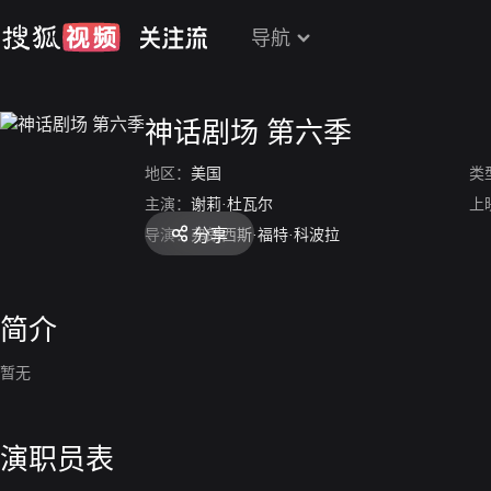
导航
神话剧场 第六季
地区：
美国
类
主演：
谢莉·杜瓦尔
上
分享
导演：
弗朗西斯·福特·科波拉
简介
暂无
演职员表