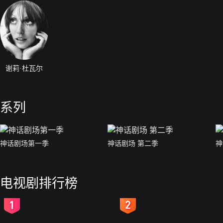
谢莉·杜瓦尔
系列
神话剧场第一季
神话剧场 第二季
神
电视剧排行榜
2
3