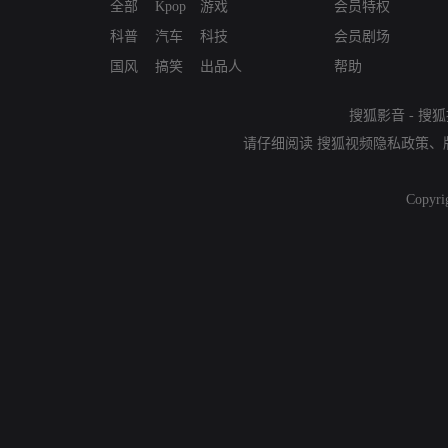
全部
Kpop
游戏
会员特权
科普
汽车
科技
会员剧场
国风
搞笑
出品人
帮助
搜狐影音
-
搜狐
请仔细阅读
搜狐视频隐私政策
、
Copyri