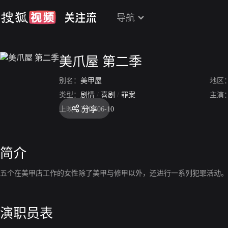
导航
美爪屋 第二季
别名：
美甲屋
地区
类型：
剧情
/
喜剧
/
罪案
主演
分享
上映：
2018-06-10
简介
五个在美甲店工作的女性除了美甲与修甲以外，还进行一系列犯罪活动。
演职员表