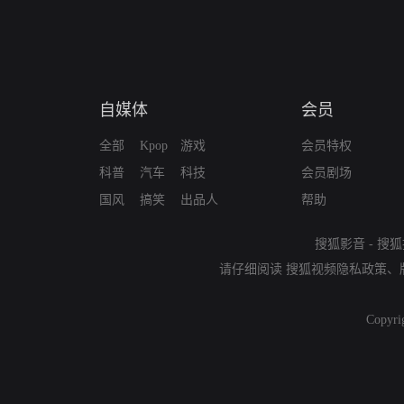
自媒体
会员
全部
Kpop
游戏
会员特权
科普
汽车
科技
会员剧场
国风
搞笑
出品人
帮助
搜狐影音
-
搜狐
请仔细阅读
搜狐视频隐私政策
、
Copyri