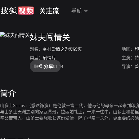
导航
妹夫闯情关
别名：
乡村爱情之为爱毁灭
地区：
印
类型：
剧情片
主演：
特
分享
上映：
2005-01-14
导演：
普
简介
山多士Santosh（悉达饰演）是伦敦一富二代，他与他的母亲一起来到印度参加表
与山多士天渊之别的家庭背景。拉丽婚礼上，一来一往中，山多士和希里
辛茹苦带大，山多士要想收获这份爱情，除了母亲一关外，更重要的必须通过希里哥哥希