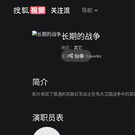
导航
长期的战争
地区：
其它
分享
主演：
Vadim Yakovlev
简介
影片表现了普通的苏联红军战士在伟大卫国战争中的英
演职员表