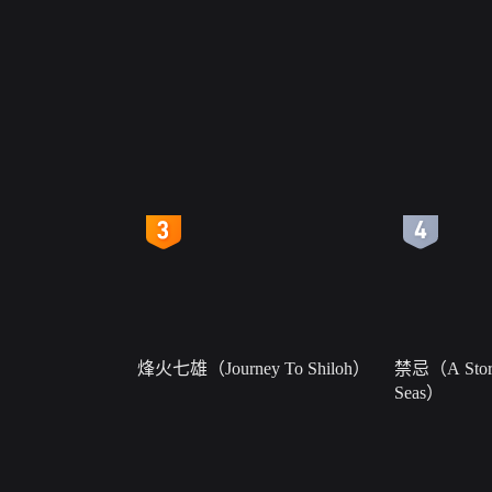
4
5
烽火七雄（Journey To Shiloh）
禁忌（A Story
Seas）