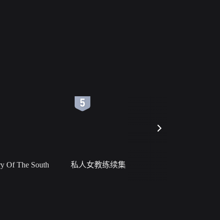
6
7
 Of The South
私人女教练续集
小二黑结