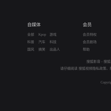
自媒体
会员
全部
Kpop
游戏
会员特权
科普
汽车
科技
会员剧场
国风
搞笑
出品人
帮助
搜狐影音
-
搜狐
请仔细阅读
搜狐视频隐私政策
、
Copyri