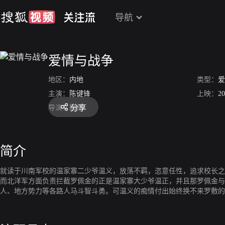
导航
爱情与战争
地区：
内地
类型：
爱
主演：
陈键锋
上映：
20
分享
导演：
颢然
简介
就读于川南军校的温家寨二少爷温义，放荡不羁，恣意任性，追求校长之
而北洋军方面负责拦截罗佩金的正是温家寨大少爷温正，并且那罗佩金与
人、地方势力等各路人马斗智斗勇。可温义的痴情付出始终换不来罗敷的
恨，关键时刻罗佩金以身试险，率先垂范，帮助温义做出艰难选择，最后