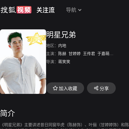
导航
明星兄弟
地区：
内地
主演：
陈赫
甘婷婷
王传君
于嘉萌
张瑞涵
导演：
蒋笑笑
加入收藏
分享
简介
《明星兄弟》主要讲述昔日同窗毕虎（陈赫饰）、叶俪（甘婷婷饰）和陈