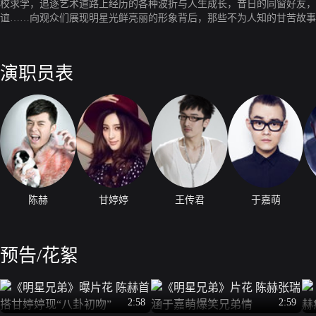
校求学，追逐艺术道路上经历的各种波折与人生成长，昔日的同窗好友，
谊……向观众们展现明星光鲜亮丽的形象背后，那些不为人知的甘苦故事
演职员表
陈赫
甘婷婷
王传君
于嘉萌
预告/花絮
2:58
2:59