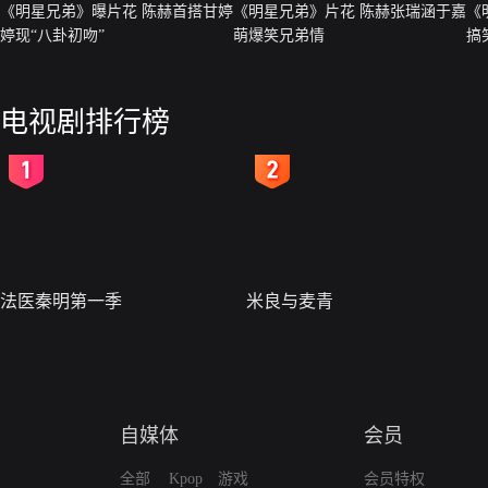
《明星兄弟》曝片花 陈赫首搭甘婷
《明星兄弟》片花 陈赫张瑞涵于嘉
《
婷现“八卦初吻”
萌爆笑兄弟情
搞
电视剧排行榜
2
3
法医秦明第一季
米良与麦青
自媒体
会员
全部
Kpop
游戏
会员特权