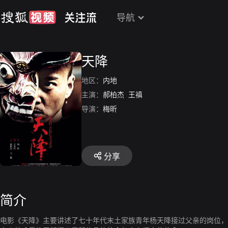
导航
天降
地区：
内地
主演：
郝柏杰
王禛
导演：
梅昕
分享
简介
电影《天降》主要讲述了七十年代末土家族青年杨天降接过父亲的岗位，