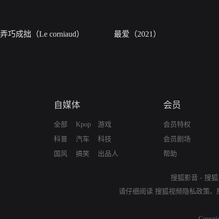
弄巧成拙（Le corniaud）
最爱（2021）
自媒体
会员
全部
Kpop
游戏
会员特权
科普
汽车
科技
会员剧场
国风
搞笑
出品人
帮助
搜狐影音
-
搜狐
请仔细阅读
搜狐视频隐私政策
、
Copyri