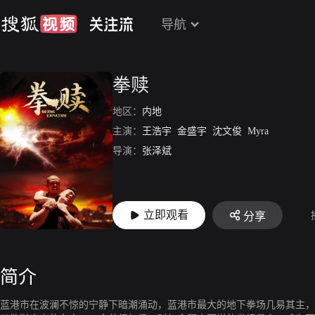
导航
拳赎
地区：
内地
主演：
王浩宇
金盛宇
沈文俊
Myra
导演：
张泽斌
立即观看
分享
简介
蓝港市在波澜不惊的宁静下暗潮涌动，蓝港市最大的地下拳场几易其主，