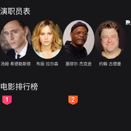
了神秘的原始部落，金刚的身世和其守护岛屿的原因也被逐渐揭开，原来
凶狠残暴的怪兽。
演职员表
汤姆·希德勒斯顿
布丽·拉尔森
塞缪尔·杰克逊
约翰·古德曼
电影排行榜
2
3