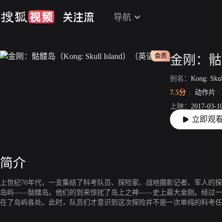
导航
会员
别名：
Kong: Skul
7.5分
动作片
/
上映：
2017-03-1
立即观
片长：
113分36秒
简介
上世纪70年代，一支集结了科考队员、探险家、战地摄影记者、军人的
岛屿——骷髅岛。他们的到来惊扰了岛上之神——史上最大金刚。经过一
在了岛屿各处。此时，队员们才意识到这次探险并不是一次单纯的科考任
在这片与世隔绝、危险密布的丛林，无数怪异的史前生物暗藏其中，时刻