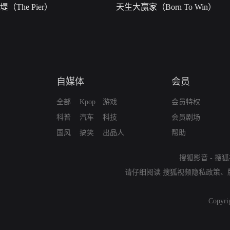
堤（The Pier）
天生大赢家（Born To Win）
自媒体
会员
全部
Kpop
游戏
会员特权
科普
汽车
科技
会员剧场
国风
搞笑
出品人
帮助
搜狐影音
-
搜狐
请仔细阅读
搜狐视频隐私政策
、
Copyri