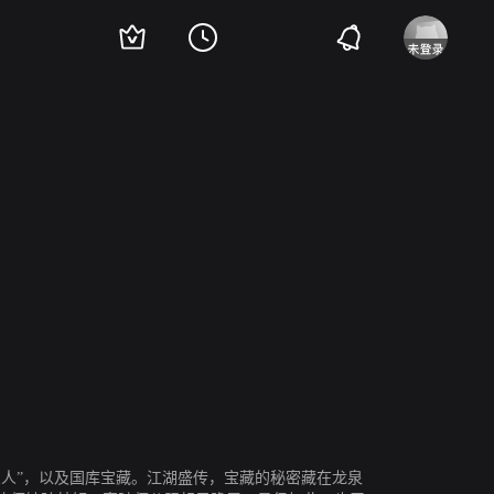
初
王泷正
陈若轩
刘峰超
王沛禄
蒋诗萌
侍宣如
栾雷英
韩烨洲
王宾
人”，以及国库宝藏。江湖盛传，宝藏的秘密藏在龙泉