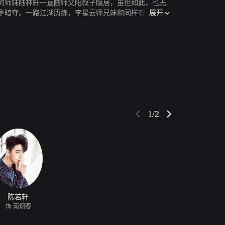
的师妹陆林轩一直随师父阳叔子隐居，虽但如此，也无
展开
争暗夺。一路江湖历练，李星云师兄妹和同样有着不明
1/2
陈若轩
饰 南烟客