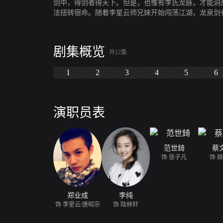
剑中，得剑者得天下。但是，也惟有李氏龙脉，才能洞
法扭转宿命。随着李星云师兄妹开始闯荡江湖，龙泉剑
身世的通文馆少主张子凡结下不解之缘，再加上幻音坊
剧集概览
共12集
1
2
3
4
5
6
演职员表
范世錡
蔡
饰 张子凡
饰 
郑业成
李纯
饰 李星云/唐昭宗
饰 陆林轩