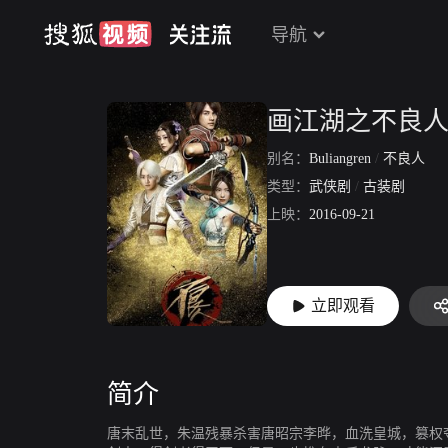
导航
画江湖之不良
别名：
Buliangren
/
不良人
类型：
武侠剧
/
古装剧
上映：
2016-09-21
立即观看
简介
唐末乱世，朱温残暴杀害唐昭宗李晔，血洗皇城，篡权