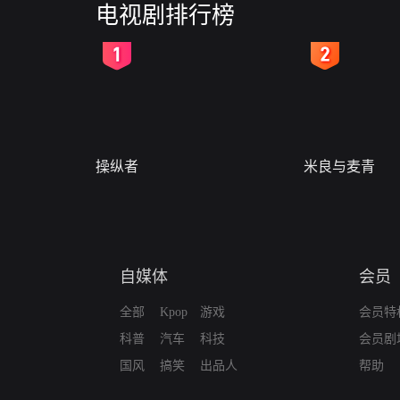
电视剧排行榜
2
3
操纵者
米良与麦青
自媒体
会员
全部
Kpop
游戏
会员特
科普
汽车
科技
会员剧
国风
搞笑
出品人
帮助