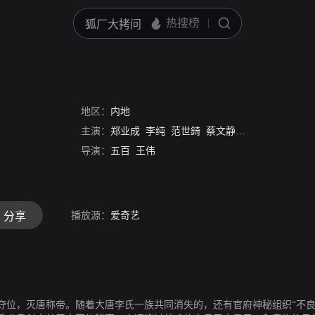
人
地区：
内地
主演：
郑业成
李纯
范世錡
蔡文静
季晨
马薇
张静
导演：
五百
王伟
播放源：
爱奇艺
分享
夺位，灭唐称帝。随着大唐李氏一族共同消失的，还有官府神秘组织“不良