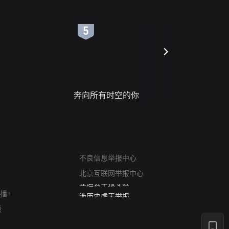
6
7
奔向所有时空的你
请君入梦
网络暴力有害信息举报
12318 文化市场举报
不良信息举报中心
算法推荐专项举报
北京互联网举报中心
亚运会举报专区
涉历史虚无举报
播+
网络谣言信息专项
版
涉政举报入口