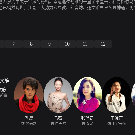
悉龙泉剑中关于宝藏的秘密。幸运逃过劫难的十皇子李星云，和青梅竹马
也已悄然现世。江湖三大势力玄冥教、幻音坊、通文馆早已各显神通，明
侍女姬如雪，四个青春少年同群雄侠隐仗剑高歌，裹挟进历史漩涡。
7
8
9
10
11
12
文静
姬如雪
季晨
马薇
张静初
王泷正
饰 黑无常
饰 白无常
饰 女帝
饰 上官云阙