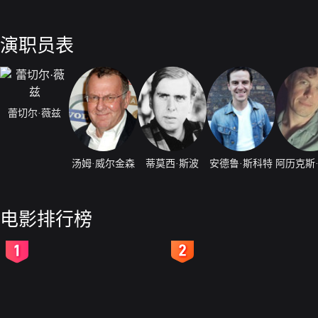
演职员表
蕾切尔·薇兹
汤姆·威尔金森
蒂莫西·斯波
安德鲁·斯科特
电影排行榜
2
3