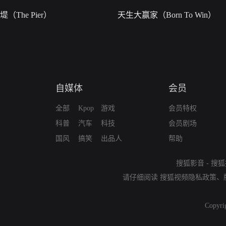
堤（The Pier）
天生大赢家（Born To Win）
自媒体
会员
全部
Kpop
游戏
会员特权
科普
汽车
科技
会员剧场
国风
搞笑
出品人
帮助
搜狐影音
-
搜狐
请仔细阅读
搜狐视频隐私政策
、
Copyri