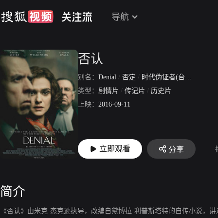
导航
否认
别名：
Denial
/
否定
/
时代伪证者(台)
/
永不退让
类型：
剧情片
/
传记片
/
历史片
上映：
2016-09-11
立即观看
分享
简介
《否认》由米克·杰克逊执导，改编自黛博拉·利普斯塔特的自传小说，讲