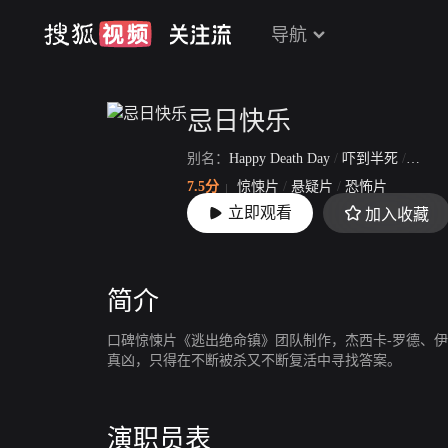
导航
忌日快乐
别名：
Happy Death Day
/
吓到半死
/
Again
7.5分
惊悚片
/
悬疑片
/
恐怖片
立即观看
加入收藏
上映：
2017-10-13
简介
口碑惊悚片《逃出绝命镇》团队制作，杰西卡-罗德、
真凶，只得在不断被杀又不断复活中寻找答案。
演职员表