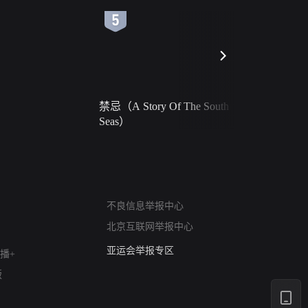
6
7
禁忌（A Story Of The South
火球（Ball 
Seas）
网络暴力有害信息举报
不良信息举报中心
12318 文化市场举报
北京互联网举报中心
算法推荐专项举报
亚运会举报专区
播+
涉历史虚无举报
版
网络谣言信息专项
涉政举报入口