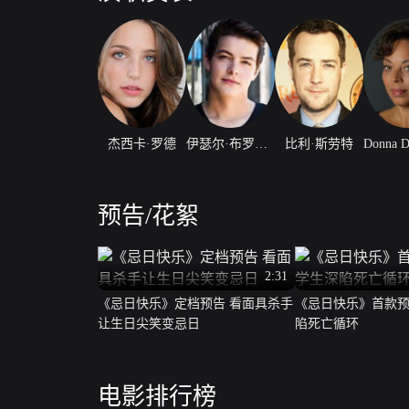
杰西卡·罗德
伊瑟尔·布罗萨德
比利·斯劳特
预告/花絮
2:31
《忌日快乐》定档预告 看面具杀手
《忌日快乐》首款预
让生日尖笑变忌日
陷死亡循环
电影排行榜