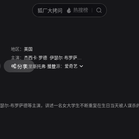
/
Half to Death
地区：
美国
主演：
杰西卡·罗德
伊瑟尔·布罗萨德
比利·斯劳特
Donna Du Planti
播放源：
爱奇艺
分享
导演：
克里斯托弗·兰登
伊瑟尔-布罗萨德等主演，讲述一名女大学生不断重复在生日当天被人谋杀