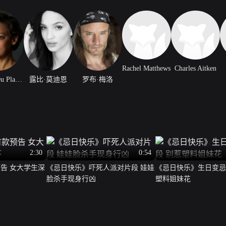
Rachel Matthews
Charles Aitken
Donna Du Plantier
露比·莫迪恩
罗布·梅洛
2:30
0:54
告 女大学生深
《忌日快乐》吓死人派对片段 娃娃
《忌日快乐》生日变忌
脸杀手现身行凶
塑料姐妹花