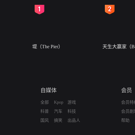
2
3
堤（The Pier）
天生大赢家（Bor
自媒体
会员
全部
Kpop
游戏
会员特
科普
汽车
科技
会员剧
国风
搞笑
出品人
帮助