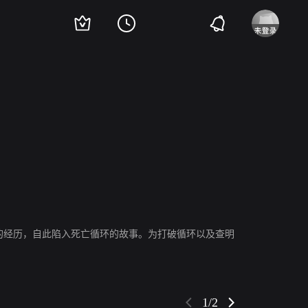
er
露比·莫迪恩
罗布·梅洛
Rachel Matthews
Charles Aitken
Jason Bayle
P
的经历，自此陷入死亡循环的故事。为打破循环以及查明
1/2