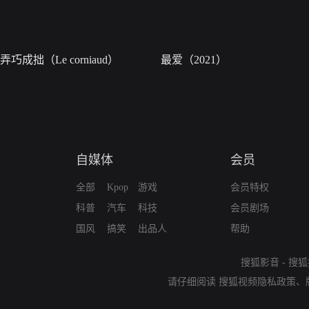
弄巧成拙（Le corniaud）
最爱（2021）
自媒体
会员
全部
Kpop
游戏
会员特权
科普
汽车
科技
会员剧场
国风
搞笑
出品人
帮助
搜狐影音
-
搜狐
请仔细阅读
搜狐视频隐私政策
、