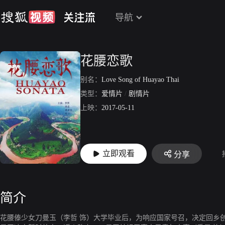
导航
花腰恋歌
别名：
Love Song of Huayao Thai
类型：
爱情片
/
剧情片
上映：
2017-05-11
立即观看
分享
简介
花腰傣少女刀曼玉（李哲 饰）大学毕业后，为响应国家号召，决定回乡