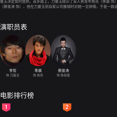
曼玉决定暂时放弃。返乡路上，刀曼玉结识了盲人男青年商亮（季晨 饰
（蔡俊涛 饰），他在刀曼玉到自家公司推销时对她一见钟情，于是一路
演职员表
李哲
季晨
蔡俊涛
饰 刀曼玉
饰 商亮
饰 陈晓星
电影排行榜
2
3