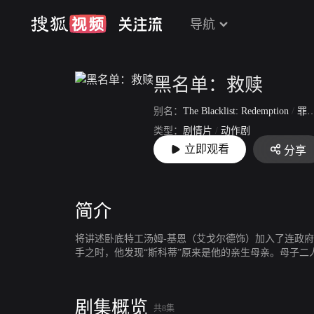
导航
黑名单：救赎
别名：
The Blacklist: Redemption
/
罪恶黑名单：救赎
类型：
剧情片
/
动作剧
立即观看
分享
上映：
2017-02-23
简介
将讲述卧底特工汤姆-基恩（艾戈尔德饰）加入了连政府
手之时，他发现“斯科蒂”原来是他的亲生母亲。母子二
剧集概览
共8集