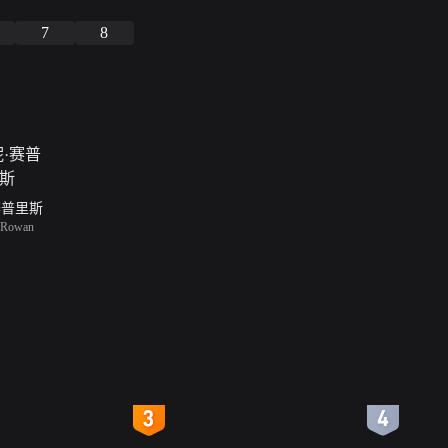
7
8
赛普里斯
 Rowan
4
5