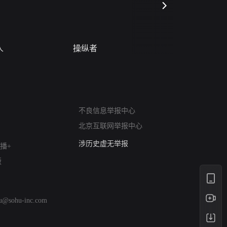
人
操纵者
风月变
网络暴力有害信息举报
12318 文化市场举报
不良信息举报中心
算法推荐专项举报
北京互联网举报中心
亚运会举报专区
涉历史虚无举报
播+
网络谣言信息专项
版
涉政举报入口
涉未成年人举报
清朗自媒体乱象举报
hu@sohu-inc.com
涉民族宗教有害信息举报
清朗·生活服务类内容举报