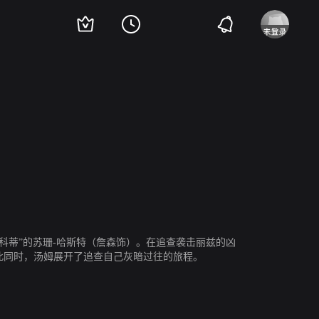
里斯
斯科蒂”的苏珊-哈斯特（詹森饰）。在追查袭击丽兹的凶
此同时，汤姆展开了追查自己灰暗过往的旅程。