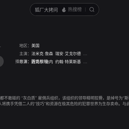
地区：
美国
主演：
法米克·詹森
瑞安·艾戈尔德
艾迪·盖瑟吉
托妮·赛普
播放源：
腾讯视频
导演：
迈克尔·迪内
约翰·特莱斯基
艾洛迪·基恩
都不敢碰的 “灰白质” 雇佣兵组织，该组织的领导精明狡猾，是绰号为“
人将携手凭借二人的“技巧”和资源在极其危险的犯罪世界为生存卖命。与