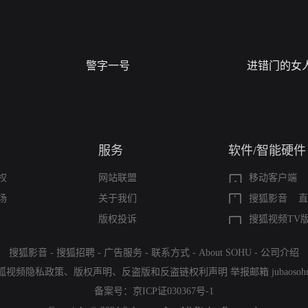
警字一号
进错门的女
服务
软件/智能硬件
权
网站联盟
移动客户端
场
关于我们
搜狐影音
直
版权投诉
搜狐视频TV
搜狐影音
-
搜狐招聘
-
广告服务
-
联系方式
-
About SOHU
-
公司介绍
狐视频隐私政策
、
版权声明
、
反盗版和反盗链权利声明
举报邮箱
jubaoso
备案号：
京ICP证030367号-1