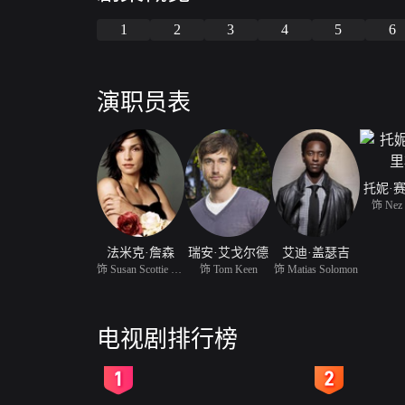
1
2
3
4
5
6
演职员表
托妮·
饰 Nez
法米克·詹森
瑞安·艾戈尔德
艾迪·盖瑟吉
饰 Susan Scottie Hargrave
饰 Tom Keen
饰 Matias Solomon
电视剧排行榜
2
3