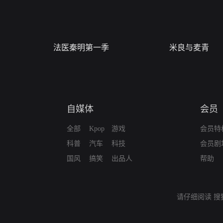
法医秦明第一季
米良与麦青
自媒体
会员
全部
Kpop
游戏
会员特
科普
汽车
科技
会员剧
国风
搞笑
出品人
帮助
请仔细阅读
搜