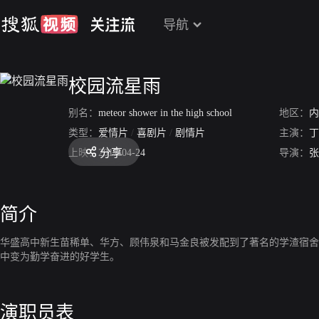
导航
校园流星雨
别名：
meteor shower in the high school
地区：
内
类型：
爱情片
/
喜剧片
/
剧情片
主演：
丁
分享
上映：
2017-04-24
导演：
张
简介
华盛高中新生苗稀单、华方、顾伟泉和马金良被发配到了著名的学渣宿舍
中变为勤学奋进的好学生。
演职员表