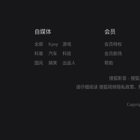
自媒体
会员
全部
Kpop
游戏
会员特权
科普
汽车
科技
会员剧场
国风
搞笑
出品人
帮助
搜狐影音
-
搜狐
请仔细阅读
搜狐视频隐私政策
、
Copyri