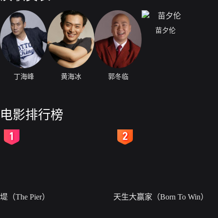
苗夕伦
丁海峰
黄海冰
郭冬临
电影排行榜
2
3
堤（The Pier）
天生大赢家（Born To Win）