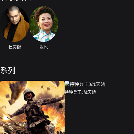
杜奕衡
张也
系列
特种兵王3战天娇