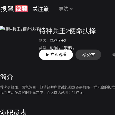
导航
特种兵王2使命抉择
别名：
特种兵王2
类型：
动作片
/
犯罪片
立即观看
播
分享
上映：
2017-08-01
简介
救满身鲜血、面色煞白，但曾经并肩作战的战友还是救那一群无辜的被堆
我们生活在温暖的阳光之中，而这群人就叫：特种兵。
演职员表