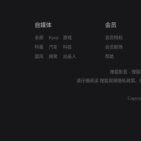
自媒体
会员
全部
Kpop
游戏
会员特权
科普
汽车
科技
会员剧场
国风
搞笑
出品人
帮助
搜狐影音
-
搜狐
请仔细阅读
搜狐视频隐私政策
、
Copyri