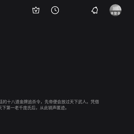
廷的十八道金牌追杀令，先帝便会放过天下武人。凭借
天下第一老千庞氏后，从此销声匿迹。