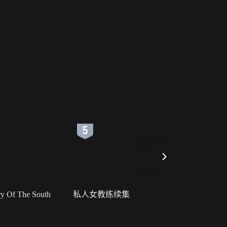
6
7
 Of The South
私人女教练续集
小二黑结