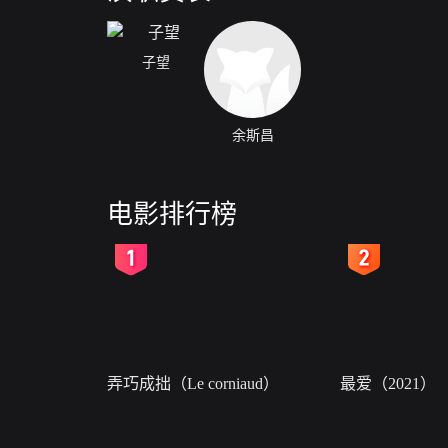
子望
余斯昌
电影排行榜
2
3
弄巧成拙（Le corniaud）
最爱（2021）