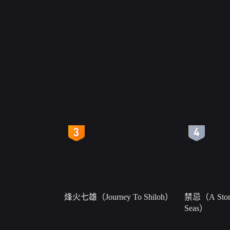
4
5
烽火七雄（Journey To Shiloh）
禁忌（A Story
Seas）