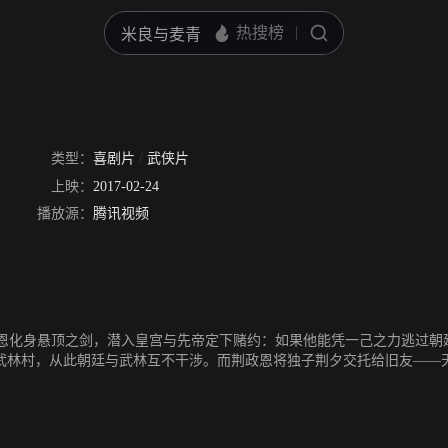
类型：
喜剧片
/
武侠片
上映：
2017-02-24
播放源：
腾讯视频
恩化身悬顶之剑，潜入皇宫与先帝定下赌约：如果他能凭一己之力逃过朝
在武林村，从此朝廷与武林互不干涉。而荆政恩将独子荆夕交托给旧友——