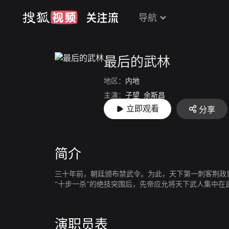
导航
最后的武林
地区：
内地
主演：
子望
余斯昌
立即观看
分享
导演：
霍德强
简介
三十年前，朝廷颁布禁武令。为此，天下第一刺客荆政
“十步一杀”的绝技突围后，先帝应允将天下武人集中
演职员表