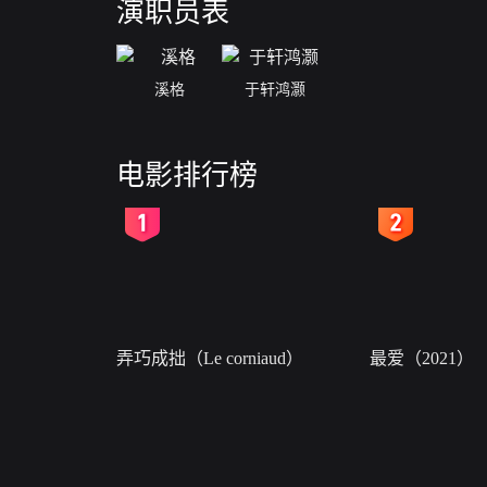
演职员表
溪格
于轩鸿灏
电影排行榜
2
3
弄巧成拙（Le corniaud）
最爱（2021）