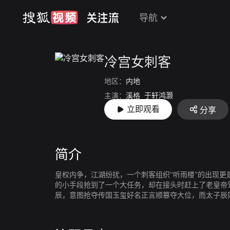
导航
冷宫女刺客
地区：
内地
主演：
溪格
于轩鸿灏
立即观看
分享
导演：
覃杰
简介
皇权内争，江湖纷扰，一个刺客组织“听雨楼”的出现更
的小手段抢到了一个大任务，却在接头时赶上了老皇帝
辰，意图抢夺传国玉玺好名正言顺篡夺大位，而太子辰
忧外患之下，两人又能否齐心协力，共渡难关？