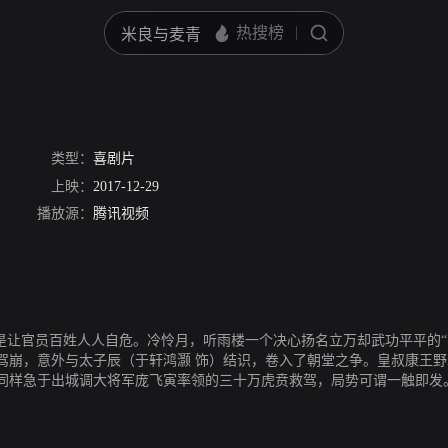
类型：
喜剧片
上映：
2017-12-29
播放源：
腾讯视频
是让官员百姓人人自危。冷怜月，听雨楼一个决心扬名立万却武功平平的“
驾崩，意外与太子辰（于轩鸿灏 饰）结识，卷入了朝堂之争。皇叔康王
同样急于出城调大将军庞飞寅率领的三十万虎贲救驾，局势可谓一触即发