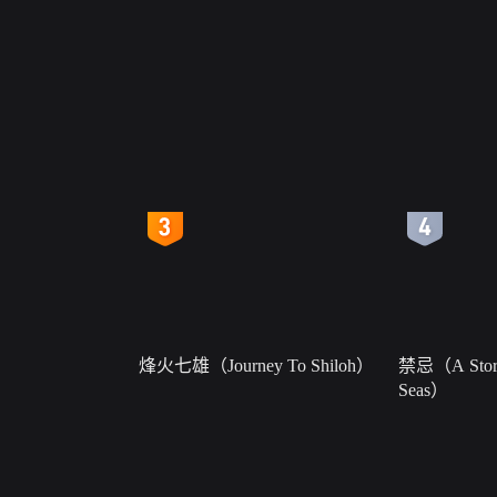
4
5
烽火七雄（Journey To Shiloh）
禁忌（A Story
Seas）