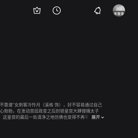
不靠谱”女刺客冷怜月（溪格 饰），好不容易通过自己
野心勃勃，在发动宫廷政变之后封锁皇宫大肆搜捕太子
展开
。这皇宫的最后一处清净之地仿佛也变得不再平静，内