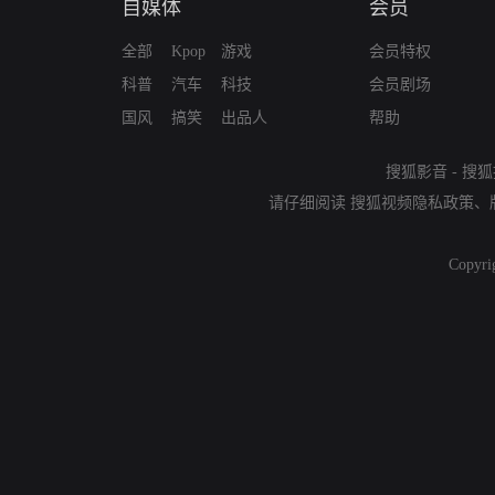
自媒体
会员
全部
Kpop
游戏
会员特权
科普
汽车
科技
会员剧场
国风
搞笑
出品人
帮助
搜狐影音
-
搜狐
请仔细阅读
搜狐视频隐私政策
、
Copyri