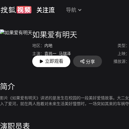
导航
如果爱有明天
地区：
内地
类型
主演：
袁祎一
马瑞泽
上映
立即观看
播放源
分享
导演：
汪子岚
简介
影片《如果爱有明天》讲述的是发生在校园的一段美好爱情故事。大二女
入了爱河，就在两人抱着对未来生活美好憧憬时，一场突如其来的车祸夺
演职员表