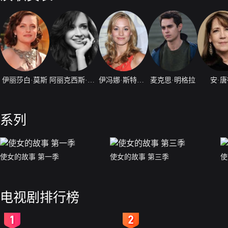
伊丽莎白·莫斯
阿丽克西斯·布莱德尔
伊冯娜·斯特拉霍夫斯基
麦克思·明格拉
安·
系列
使女的故事 第一季
使女的故事 第三季
使
电视剧排行榜
2
3