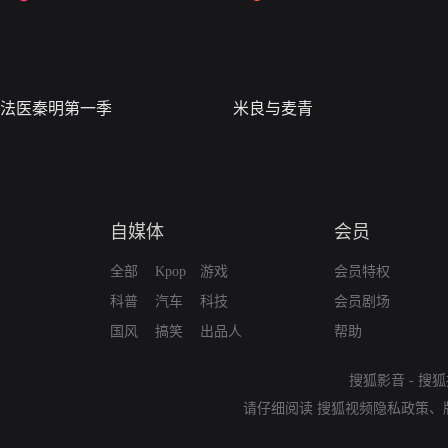
法医秦明第一季
米良与麦青
自媒体
会员
全部
Kpop
游戏
会员特权
科普
汽车
科技
会员剧场
国风
搞笑
出品人
帮助
搜狐影音
-
搜狐
请仔细阅读
搜狐视频隐私政策
、