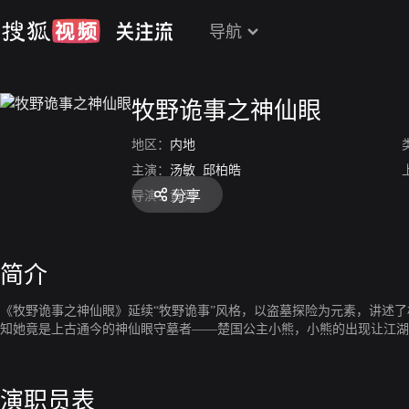
导航
牧野诡事之神仙眼
地区：
内地
主演：
汤敏
邱柏皓
分享
导演：
黄羿
简介
《牧野诡事之神仙眼》延续“牧野诡事”风格，以盗墓探险为元素，讲述
知她竟是上古通今的神仙眼守墓者——楚国公主小熊，小熊的出现让江湖
演职员表