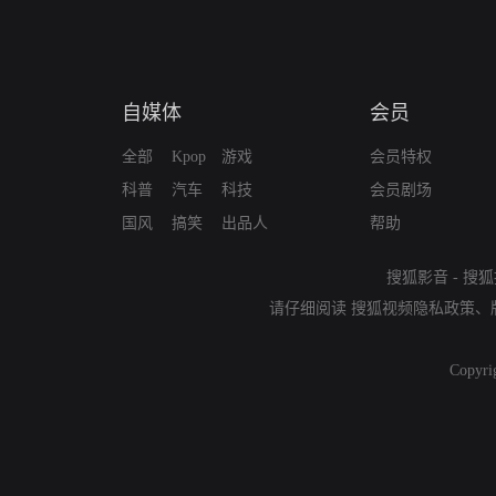
自媒体
会员
全部
Kpop
游戏
会员特权
科普
汽车
科技
会员剧场
国风
搞笑
出品人
帮助
搜狐影音
-
搜狐
请仔细阅读
搜狐视频隐私政策
、
Copyri