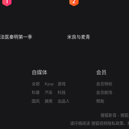
2
3
法医秦明第一季
米良与麦青
自媒体
会员
全部
Kpop
游戏
会员特权
科普
汽车
科技
会员剧场
国风
搞笑
出品人
帮助
搜狐影音
-
搜狐
请仔细阅读
搜狐视频隐私政策
、