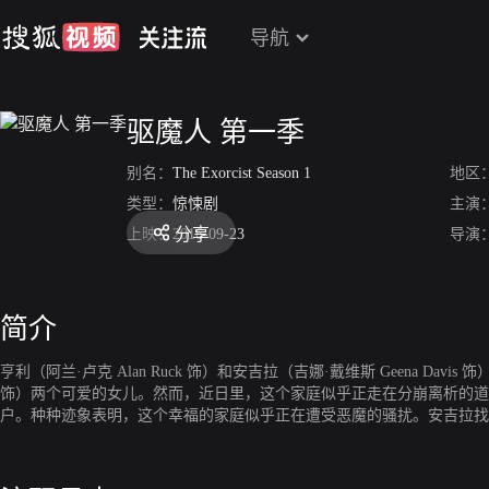
导航
驱魔人 第一季
别名：
The Exorcist Season 1
地区
类型：
惊悚剧
主演
分享
上映：
2016-09-23
导演
简介
亨利（阿兰·卢克 Alan Ruck 饰）和安吉拉（吉娜·戴维斯 Geena Davis 
饰）两个可爱的女儿。然而，近日里，这个家庭似乎正走在分崩离析的道
户。种种迹象表明，这个幸福的家庭似乎正在遭受恶魔的骚扰。安吉拉找到了托马
斯神父（本·丹尼尔斯 Ben Daniels 饰）亦知晓了此事，很快，两