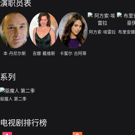
演职员表
阿方索·埃雷拉
布里安娜
本·丹尼尔斯
吉娜·戴维斯
卡蜜尔·古阿蒂
系列
驱魔人 第二季
电视剧排行榜